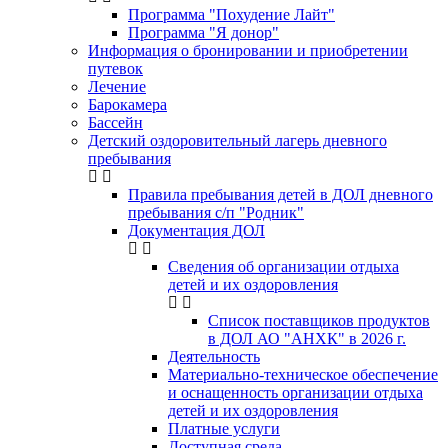
Программа "Похудение Лайт"
Программа "Я донор"
Информация о бронировании и приобретении
путевок
Лечение
Барокамера
Бассейн
Детский оздоровительный лагерь дневного
пребывания
Правила пребывания детей в ДОЛ дневного
пребывания с/п "Родник"
Документация ДОЛ
Сведения об организации отдыха
детей и их оздоровления
Список поставщиков продуктов
в ДОЛ АО "АНХК" в 2026 г.
Деятельность
Материально-техническое обеспечение
и оснащенность организации отдыха
детей и их оздоровления
Платные услуги
Доступная среда