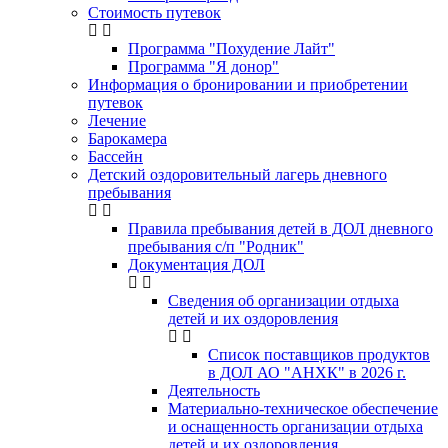
Стоимость путевок
Программа "Похудение Лайт"
Программа "Я донор"
Информация о бронировании и приобретении
путевок
Лечение
Барокамера
Бассейн
Детский оздоровительный лагерь дневного
пребывания
Правила пребывания детей в ДОЛ дневного
пребывания с/п "Родник"
Документация ДОЛ
Сведения об организации отдыха
детей и их оздоровления
Список поставщиков продуктов
в ДОЛ АО "АНХК" в 2026 г.
Деятельность
Материально-техническое обеспечение
и оснащенность организации отдыха
детей и их оздоровления