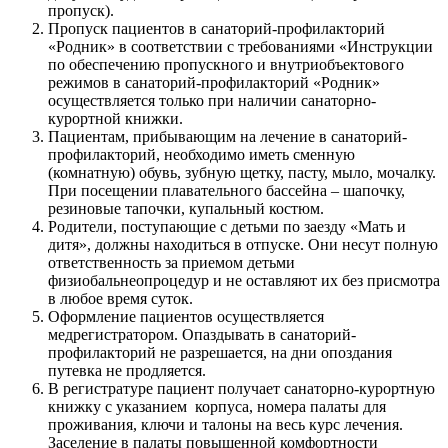
пропуск).
Пропуск пациентов в санаторий-профилакторий
«Родник» в соответствии с требованиями «Инструкции
по обеспечению пропускного и внутриобъектового
режимов в санаторий-профилакторий «Родник»
осуществляется только при наличии санаторно-
курортной книжки.
Пациентам, прибывающим на лечение в санаторий-
профилакторий, необходимо иметь сменную
(комнатную) обувь, зубную щетку, пасту, мыло, мочалку.
При посещении плавательного бассейна – шапочку,
резиновые тапочки, купальный костюм.
Родители, поступающие с детьми по заезду «Мать и
дитя», должны находиться в отпуске. Они несут полную
ответственность за приемом детьми
физиобальнеопроцедур и не оставляют их без присмотра
в любое время суток.
Оформление пациентов осуществляется
медрегистратором. Опаздывать в санаторий-
профилакторий не разрешается, на дни опоздания
путевка не продляется.
В регистратуре пациент получает санаторно-курортную
книжку с указанием корпуса, номера палаты для
проживания, ключи и талоны на весь курс лечения.
Заселение в палаты повышенной комфортности