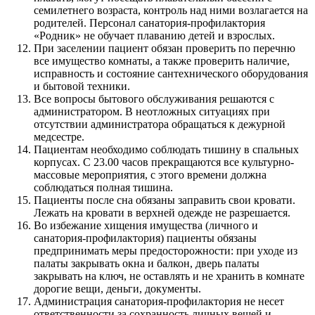
семилетнего возраста, контроль над ними возлагается на
родителей. Персонал санатория-профилактория
«Родник» не обучает плаванию детей и взрослых.
При заселении пациент обязан проверить по перечню
все имущество комнаты, а также проверить наличие,
исправность и состояние сантехнического оборудования
и бытовой техники.
Все вопросы бытового обслуживания решаются с
администратором. В неотложных ситуациях при
отсутствии администратора обращаться к дежурной
медсестре.
Пациентам необходимо соблюдать тишину в спальных
корпусах. С 23.00 часов прекращаются все культурно-
массовые мероприятия, с этого времени должна
соблюдаться полная тишина.
Пациенты после сна обязаны заправить свои кровати.
Лежать на кровати в верхней одежде не разрешается.
Во избежание хищения имущества (личного и
санатория-профилактория) пациенты обязаны
предпринимать меры предосторожности: при уходе из
палаты закрывать окна и балкон, дверь палаты
закрывать на ключ, не оставлять и не хранить в комнате
дорогие вещи, деньги, документы.
Администрация санатория-профилактория не несет
ответственности за сохранность личных вещей и