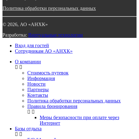
Политика обработки персональных данных
©
2026
, АО «АНХК»
Разработка:
Виртуальные технологии
Вход для гостей
Сотрудникам АО «АНХК»
О компании
Стоимость путевок
Информация
Новости
Партнеры
Контакты
Политика обработки персональных данных
Правила бронирования
Меры безопасности при оплате через
Интернет
Базы отдыха