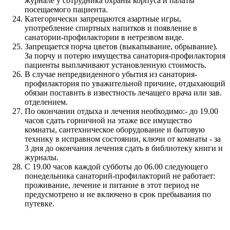
журнале у сотрудника охраны корпуса и палаты
посещаемого пациента.
Категорически запрещаются азартные игры,
употребление спиртных напитков и появление в
санатории-профилактории в нетрезвом виде.
Запрещается порча цветов (выкапывание, обрывание).
За порчу и потерю имущества санатория-профилактория
пациенты выплачивают установленную стоимость.
В случае непредвиденного убытия из санатория-
профилактория по уважительной причине, отдыхающий
обязан поставить в известность лечащего врача или зав.
отделением.
По окончании отдыха и лечения необходимо:- до 19.00
часов сдать горничной на этаже все имущество
комнаты, сантехническое оборудование и бытовую
технику в исправном состоянии, ключи от комнаты - за
3 дня до окончания лечения сдать в библиотеку книги и
журналы.
С 19.00 часов каждой субботы до 06.00 следующего
понедельника санаторий-профилакторий не работает:
проживание, лечение и питание в этот период не
предусмотрено и не включено в срок пребывания по
путевке.