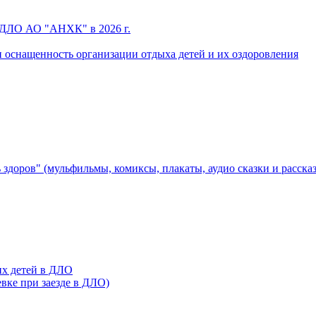
 ДЛО АО "АНХК" в 2026 г.
 оснащенность организации отдыха детей и их оздоровления
здоров" (мульфильмы, комиксы, плакаты, аудио сказки и расска
их детей в ДЛО
евке при заезде в ДЛО)