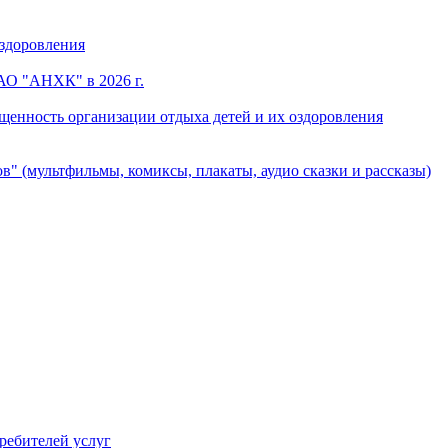
оздоровления
АО "АНХК" в 2026 г.
щенность организации отдыха детей и их оздоровления
в" (мультфильмы, комиксы, плакаты, аудио сказки и рассказы)
ребителей услуг