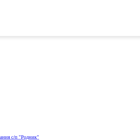
ания с/п "Родник"