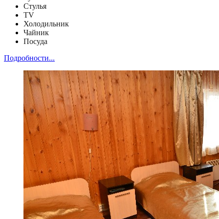
Стулья
TV
Холодильник
Чайник
Посуда
Подробности...