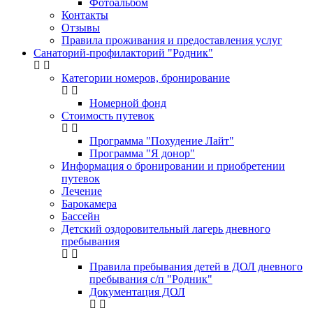
Фотоальбом
Контакты
Отзывы
Правила проживания и предоставления услуг
Санаторий-профилакторий "Родник"
Категории номеров, бронирование
Номерной фонд
Стоимость путевок
Программа "Похудение Лайт"
Программа "Я донор"
Информация о бронировании и приобретении
путевок
Лечение
Барокамера
Бассейн
Детский оздоровительный лагерь дневного
пребывания
Правила пребывания детей в ДОЛ дневного
пребывания с/п "Родник"
Документация ДОЛ