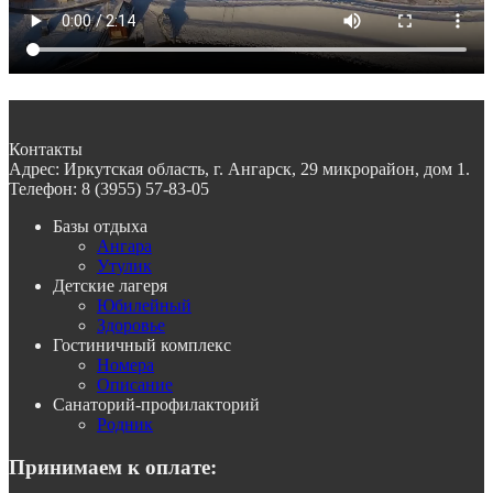
Контакты
Адрес:
Иркутская область, г. Ангарск, 29 микрорайон, дом 1.
Телефон:
8 (3955) 57-83-05
Базы отдыха
Ангара
Утулик
Детские лагеря
Юбилейный
Здоровье
Гостиничный комплекс
Номера
Описание
Санаторий-профилакторий
Родник
Принимаем к оплате: