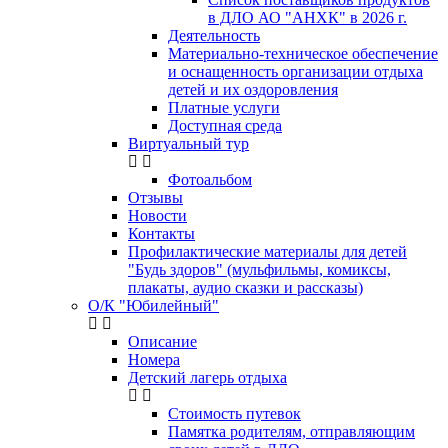
в ДЛО АО "АНХК" в 2026 г.
Деятельность
Материально-техническое обеспечение
и оснащенность организации отдыха
детей и их оздоровления
Платные услуги
Доступная среда
Виртуальный тур
Фотоальбом
Отзывы
Новости
Контакты
Профилактические материалы для детей
"Будь здоров" (мульфильмы, комиксы,
плакаты, аудио сказки и рассказы)
О/К "Юбилейный"
Описание
Номера
Детский лагерь отдыха
Стоимость путевок
Памятка родителям, отправляющим