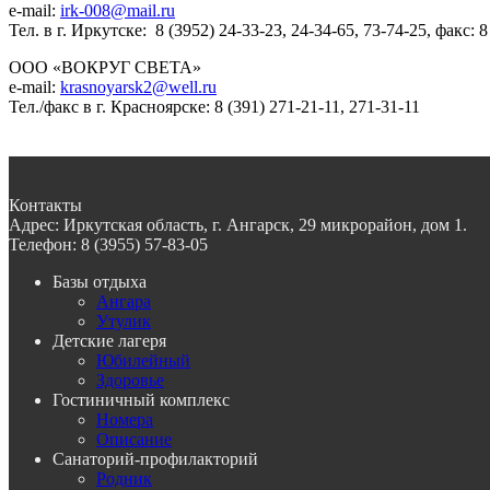
e-mail:
irk-008@mail.ru
Тел. в г. Иркутске: 8 (3952) 24-33-23, 24-34-65, 73-74-25, факс: 8
ООО «ВОКРУГ СВЕТА»
e-mail:
krasnoyarsk2@well.ru
Тел./факс в г. Красноярске: 8 (391) 271-21-11, 271-31-11
Контакты
Адрес:
Иркутская область, г. Ангарск, 29 микрорайон, дом 1.
Телефон:
8 (3955) 57-83-05
Базы отдыха
Ангара
Утулик
Детские лагеря
Юбилейный
Здоровье
Гостиничный комплекс
Номера
Описание
Санаторий-профилакторий
Родник