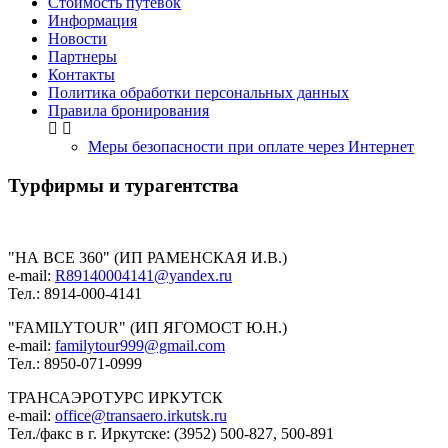
Стоимость путевок
Информация
Новости
Партнеры
Контакты
Политика обработки персональных данных
Правила бронирования
Меры безопасности при оплате через Интернет
Турфирмы и турагентства
"НА ВСЕ 360" (ИП РАМЕНСКАЯ И.В.)
e-mail:
R89140004141@yandex.ru
Тел.: 8914-000-4141
"FAMILYTOUR" (ИП ЯГОМОСТ Ю.Н.)
e-mail:
familytour999@gmail.com
Тел.: 8950-071-0999
ТРАНСАЭРОТУРС ИРКУТСК
e-mail:
office@transaero.irkutsk.ru
Тел./факс в г. Иркутске: (3952) 500-827, 500-891