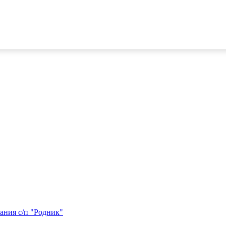
ания с/п "Родник"