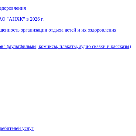
оздоровления
АО "АНХК" в 2026 г.
щенность организации отдыха детей и их оздоровления
в" (мультфильмы, комиксы, плакаты, аудио сказки и рассказы)
ребителей услуг