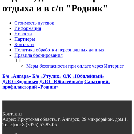
отдыха и в с/п "Родник"
Стоимость путевок
Информация
Новости
Партнеры
Контакты
Политика обработки персональных данных
Правила бронирования
Меры безопасности при оплате через Интернет
Б/о «Ангара»
Б/о «Утулик»
О/К «Юбилейный»
ДЛО «Здоровье»
ДЛО «Юбилейный»
Санаторий-
профилакторий «Родник»
Контакты
Адрес:
Иркутская область, г. Ангарск, 29 микрорайон, дом 1.
Телефон:
8 (3955) 57-83-05