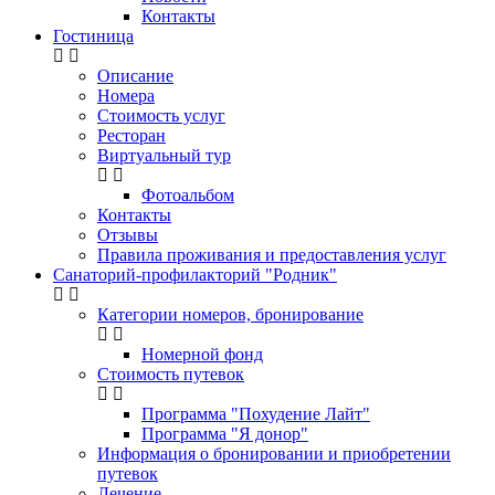
Контакты
Гостиница
Описание
Номера
Стоимость услуг
Ресторан
Виртуальный тур
Фотоальбом
Контакты
Отзывы
Правила проживания и предоставления услуг
Санаторий-профилакторий "Родник"
Категории номеров, бронирование
Номерной фонд
Стоимость путевок
Программа "Похудение Лайт"
Программа "Я донор"
Информация о бронировании и приобретении
путевок
Лечение