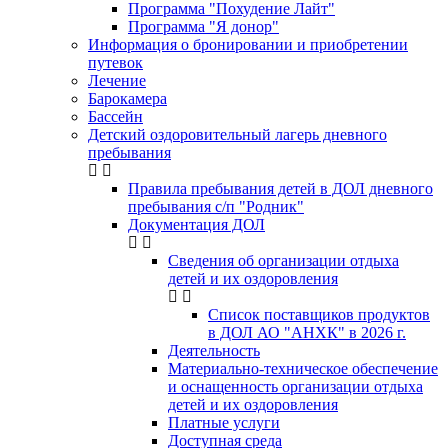
Программа "Похудение Лайт"
Программа "Я донор"
Информация о бронировании и приобретении
путевок
Лечение
Барокамера
Бассейн
Детский оздоровительный лагерь дневного
пребывания
Правила пребывания детей в ДОЛ дневного
пребывания с/п "Родник"
Документация ДОЛ
Сведения об организации отдыха
детей и их оздоровления
Список поставщиков продуктов
в ДОЛ АО "АНХК" в 2026 г.
Деятельность
Материально-техническое обеспечение
и оснащенность организации отдыха
детей и их оздоровления
Платные услуги
Доступная среда