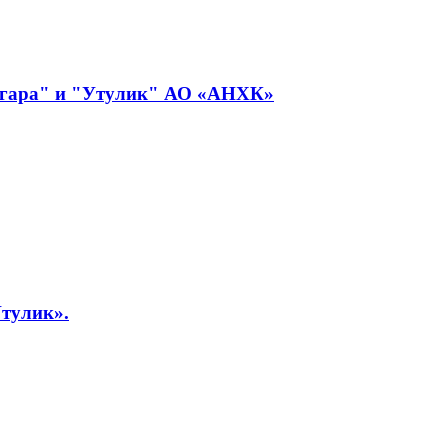
Ангара" и "Утулик" АО «АНХК»
Утулик».