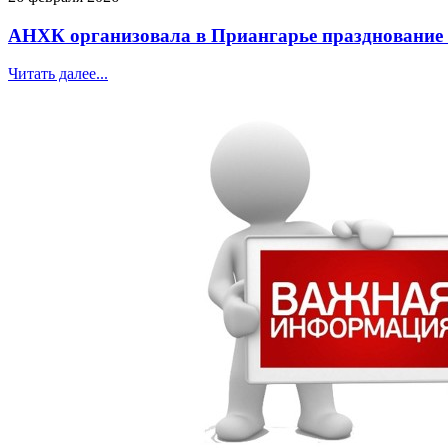
АНХК организовала в Приангарье празднование
Читать далее...