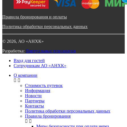
Правила бронирования и оплаты
Политика обработки персональных данных
©
2026
, АО «АНХК»
Разработка:
Виртуальные технологии
Вход для гостей
Сотрудникам АО «АНХК»
О компании
Стоимость путевок
Информация
Новости
Партнеры
Контакты
Политика обработки персональных данных
Правила бронирования
Меры безопасности при оплате через