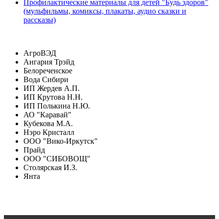
Профилактические материалы для детей "Будь здоров"
(мульфильмы, комиксы, плакаты, аудио сказки и
рассказы)
АгроВЭД
Ангария Трэйд
Белореченское
Вода Сибири
ИП Жердев А.П.
ИП Крутова Н.Н.
ИП Полькина Н.Ю.
АО "Каравай"
Кубекова М.А.
Нэро Кристалл
ООО "Вико-Иркутск"
Прайд
ООО "СИБОВОЩ"
Столярская И.З.
Янта