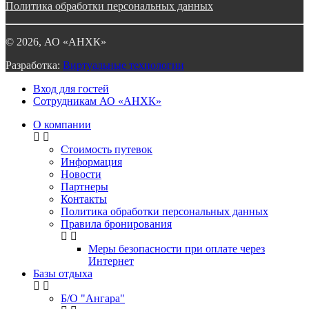
Политика обработки персональных данных
©
2026
, АО «АНХК»
Разработка:
Виртуальные технологии
Вход для гостей
Сотрудникам АО «АНХК»
О компании
Стоимость путевок
Информация
Новости
Партнеры
Контакты
Политика обработки персональных данных
Правила бронирования
Меры безопасности при оплате через
Интернет
Базы отдыха
Б/О "Ангара"