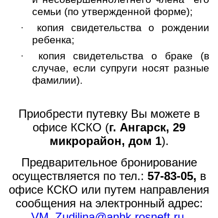
семьи (по утвержденной форме);
·
копия свидетельства о рождении
ребенка;
·
копия свидетельства о браке (в
случае, если супруги носят разные
фамилии).
Приобрести путевку Вы можете в
офисе КСКО (
г. Ангарск, 29
микрорайон, дом 1
).
П
редварительное бронирование
осуществляется
по тел.:
57-83-05
,
в
офисе КСКО
или путем направления
сообщения на электронный адрес
:
VM_Zudilina@anhk.rosneft.ru
.