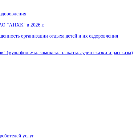
оздоровления
АО "АНХК" в 2026 г.
щенность организации отдыха детей и их оздоровления
в" (мультфильмы, комиксы, плакаты, аудио сказки и рассказы)
ребителей услуг