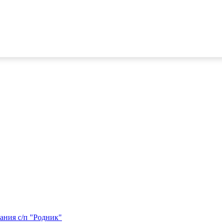
ания с/п "Родник"