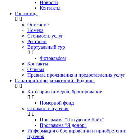
Новости
Контакты
Гостиница
Описание
Номера
Стоимость услуг
Ресторан
Виртуальный тур
Фотоальбом
Контакты
Отзывы
Правила проживания и предоставления услуг
Санаторий-профилакторий "Родник"
Категории номеров, бронирование
Номерной фонд
Стоимость путевок
Программа "Похудение Лайт"
Программа "Я донор"
Информация о бронировании и приобретении
путевок