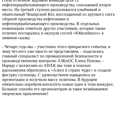
стали отличной задумкой команды цеха 12
нефтеперерабатывающего производства, снискавшей второе
место. На третьей ступени расположился улыбчивый и
обаятельный Чеширский Кот, воссозданный из хрупкого снега
сборной производства нефтехимии и
нефтеперерабатывающего производства. В отдельных
номинациях отметили других участников, которые также
отлично постарались и окунули гостей «Юбилейного» в
зимнюю сказку.
- Четыре года мы – участники этого прекрасного события, и
зиму без него уже просто не представляем, – поделилась
главный специалист по промышленной безопасности и
производственному контролю АЗКиОС Елена Попова. –
Наряду с коллегами из АНХК мы тоже в поисках
вдохновения обратились к «Алисе в стране чудес» и создали
фигурку гусеницы. С удовольствием нарядились на
презентации и получили массу позитива. В будущем
обязательно опробуем воплотить новые идеи в этом конкурсе.
Большое спасибо его организаторам за такое незабываемое
творческое приключение!