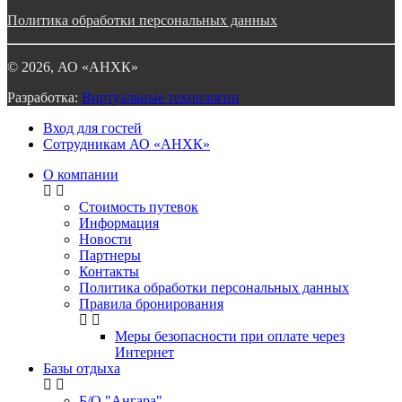
Политика обработки персональных данных
©
2026
, АО «АНХК»
Разработка:
Виртуальные технологии
Вход для гостей
Сотрудникам АО «АНХК»
О компании
Стоимость путевок
Информация
Новости
Партнеры
Контакты
Политика обработки персональных данных
Правила бронирования
Меры безопасности при оплате через
Интернет
Базы отдыха
Б/О "Ангара"