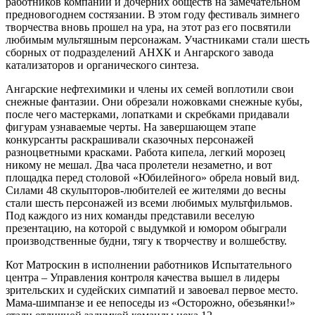
работников компании и дочерних обществ на замечательном
предновогоднем состязании. В этом году фестиваль зимнего
творчества вновь прошел на ура, на этот раз его посвятили
любимым мультяшным персонажам. Участниками стали шесть
сборных от подразделений АНХК и Ангарского завода
катализаторов и органического синтеза.
Ангарские нефтехимики и члены их семей воплотили свои
снежные фантазии. Они обрезали ножовками снежные кубы,
после чего мастерками, лопатками и скребками придавали
фигурам узнаваемые черты. На завершающем этапе
конкурсанты раскрашивали сказочных персонажей
разноцветными красками. Работа кипела, легкий морозец
никому не мешал. Два часа пролетели незаметно, и вот
площадка перед столовой «Юбилейного» обрела новый вид.
Силами 48 скульпторов-любителей ее жителями до весны
стали шесть персонажей из всеми любимых мультфильмов.
Под каждого из них команды представили веселую
презентацию, на которой с выдумкой и юмором обыграли
производственные будни, тягу к творчеству и волшебству.
Кот Матроскин в исполнении работников Испытательного
центра – Управления контроля качества вышел в лидеры
зрительских и судейских симпатий и завоевал первое место.
Мама-шимпанзе и ее непоседы из «Осторожно, обезьянки!»