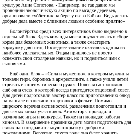
культуре Анна Сопотова, - Например, не так давно мы
проводили экологическую акцию по высадке деревьев,
организовали субботник на берегу озера Байкал. Ведь делать
добрые дела вместе с близкими людьми особенно приятно»
Волонтёрство среди всех интерактивов было выделено в
отдельный блок. Здесь команды могли поучаствовать в сборе
корма для бездомных животных, а также смастерить
кормушку для птиц. Последнее задание оказалось одним из
наиболее увлекательных. Отцам пришлось не просто
освежить свои столярные навыки, но и поделиться ими с
сыновьями.
Ещё один блок – «Сила и мужество», в котором мужчины
толкали гири, боролись в армрестлинге, а также учили детей
стрелять из пневматического ружья. Полевая гастрономия –
ещё одна стезя, в которой всегда пригодится отцовский совет.
Для детей подготовили мастер-класс по приготовлению блюд
на мангале и запеканию картошки в фольге. Помимо
широкого перечня активностей, развлечения подготовили и
для самых юных участников. Аниматоры проводили
различные игры и конкурсы. Также на площадке работал
кинозал. В завершение праздника дети могли подготовить для
своих пап поздравительную открытку с добрыми
пожеланиями. Вероятно, спустя годы она будет хранить