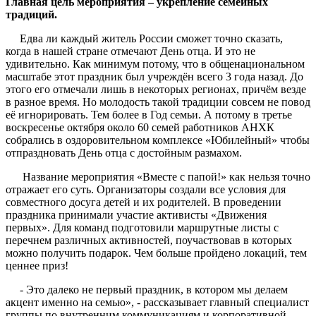
Главная цель мероприятия – укрепление семейных
традиций.
Едва ли каждый житель России сможет точно сказать,
когда в нашей стране отмечают День отца. И это не
удивительно. Как минимум потому, что в общенациональном
масштабе этот праздник был учреждён всего 3 года назад. До
этого его отмечали лишь в некоторых регионах, причём везде
в разное время. Но молодость такой традиции совсем не повод
её игнорировать. Тем более в Год семьи. А потому в третье
воскресенье октября около 60 семей работников АНХК
собрались в оздоровительном комплексе «Юбилейный» чтобы
отпраздновать День отца с достойным размахом.
Название мероприятия «Вместе с папой!» как нельзя точно
отражает его суть. Организаторы создали все условия для
совместного досуга детей и их родителей. В проведении
праздника принимали участие активисты «Движения
первых». Для команд подготовили маршрутные листы с
перечнем различных активностей, поучаствовав в которых
можно получить подарок. Чем больше пройдено локаций, тем
ценнее приз!
- Это далеко не первый праздник, в котором мы делаем
акцент именно на семью», - рассказывает главный специалист
группы по внутренним коммуникациям и корпоративной