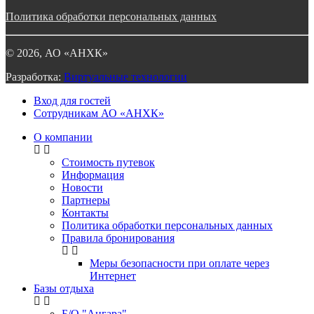
Политика обработки персональных данных
©
2026
, АО «АНХК»
Разработка:
Виртуальные технологии
Вход для гостей
Сотрудникам АО «АНХК»
О компании
Стоимость путевок
Информация
Новости
Партнеры
Контакты
Политика обработки персональных данных
Правила бронирования
Меры безопасности при оплате через
Интернет
Базы отдыха
Б/О "Ангара"