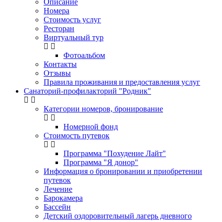
Описание
Номера
Стоимость услуг
Ресторан
Виртуальный тур
Фотоальбом
Контакты
Отзывы
Правила проживания и предоставления услуг
Санаторий-профилакторий "Родник"
Категории номеров, бронирование
Номерной фонд
Стоимость путевок
Программа "Похудение Лайт"
Программа "Я донор"
Информация о бронировании и приобретении
путевок
Лечение
Барокамера
Бассейн
Детский оздоровительный лагерь дневного