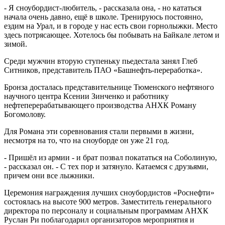
- Я сноубордист-любитель, - рассказала она, - но кататься
начала очень давно, ещё в школе. Тренируюсь постоянно,
ездим на Урал, и в городе у нас есть свои горнолыжки. Место
здесь потрясающее. Хотелось бы побывать на Байкале летом и
зимой.
Среди мужчин вторую ступеньку пьедестала занял Глеб
Ситников, представитель ПАО «Башнефть-переработка».
Бронза досталась представительнице Тюменского нефтяного
научного центра Ксении Зинченко и работнику
нефтеперерабатывающего производства АНХК Роману
Богомолову.
Для Романа эти соревнования стали первыми в жизни,
несмотря на то, что на сноуборде он уже 21 год.
- Пришёл из армии - и брат позвал покататься на Соболиную,
- рассказал он. - С тех пор и затянуло. Катаемся с друзьями,
причем они все лыжники.
Церемония награждения лучших сноубордистов «Роснефти»
состоялась на высоте 900 метров. Заместитель генерального
директора по персоналу и социальным программам АНХК
Руслан Ри поблагодарил организаторов мероприятия и