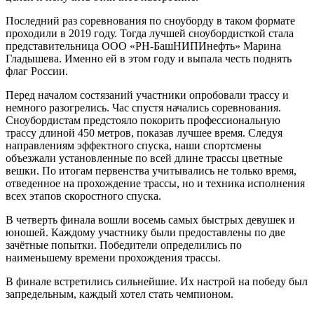
Последний раз соревнования по сноуборду в таком формате
проходили в 2019 году. Тогда лучшей сноубордисткой стала
представительница ООО «РН-БашНИПИнефть» Марина
Гладышева. Именно ей в этом году и выпала честь поднять
флаг России.
Перед началом состязаний участники опробовали трассу и
немного разогрелись. Час спустя начались соревнования.
Сноубордистам предстояло покорить профессиональную
трассу длиной 450 метров, показав лучшее время. Следуя
направлениям эффектного спуска, наши спортсмены
объезжали установленные по всей длине трассы цветные
вешки. По итогам первенства учитывались не только время,
отведенное на прохождение трассы, но и техника исполнения
всех этапов скоростного спуска.
В четверть финала вошли восемь самых быстрых девушек и
юношей. Каждому участнику были предоставлены по две
зачётные попытки. Победители определились по
наименьшему времени прохождения трассы.
В финале встретились сильнейшие. Их настрой на победу был
запредельным, каждый хотел стать чемпионом.