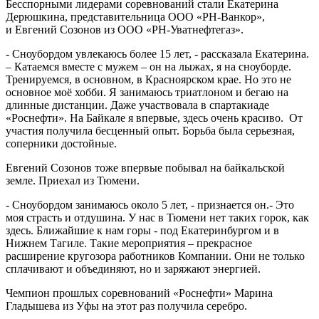
Бесспорными лидерами соревнований стали Екатерина
Дерюшкина, представительница ООО «РН-Ванкор»,
и Евгений Созонов из ООО «РН-Уватнефтегаз».
- Сноубордом увлекаюсь более 15 лет, - рассказала Екатерина.
– Катаемся вместе с мужем – он на лыжах, я на сноуборде.
Тренируемся, в основном, в Красноярском крае. Но это не
основное моё хобби. Я занимаюсь триатлоном и бегаю на
длинные дистанции. Даже участвовала в спартакиаде
«Роснефти». На Байкале я впервые, здесь очень красиво. От
участия получила бесценный опыт. Борьба была серьезная,
соперники достойные.
Евгений Созонов тоже впервые побывал на байкальской
земле. Приехал из Тюмени.
- Сноубордом занимаюсь около 5 лет, - признается он.- Это
моя страсть и отдушина. У нас в Тюмени нет таких горок, как
здесь. Ближайшие к нам горы - под Екатеринбургом и в
Нижнем Тагиле. Такие мероприятия – прекрасное
расширение кругозора работников Компании. Они не только
сплачивают и объединяют, но и заряжают энергией.
Чемпион прошлых соревнований «Роснефти» Марина
Гладышева из Уфы на этот раз получила серебро.