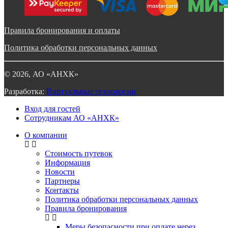
Правила бронирования и оплаты
Политика обработки персональных данных
©
2026
, АО «АНХК»
Разработка:
Виртуальные технологии
Вход для гостей
Сотрудникам АО «АНХК»
О компании
Стоимость путевок
Информация
Новости
Партнеры
Контакты
Политика обработки персональных данных
Правила бронирования
Меры безопасности при оплате через