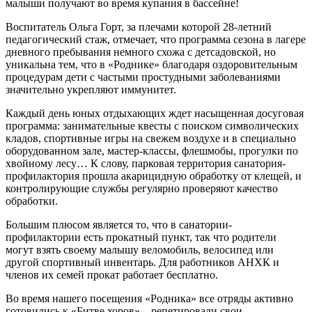
малыши получают во время купания в бассейне!
Воспитатель Ольга Горт, за плечами которой 28-летний
педагогический стаж, отмечает, что программа сезона в лагере
дневного пребывания немного схожа с детсадовской, но
уникальна тем, что в «Роднике» благодаря оздоровительным
процедурам дети с частыми простудными заболеваниями
значительно укрепляют иммунитет.
Каждый день юных отдыхающих ждет насыщенная досуговая
программа: занимательные квесты с поиском символических
кладов, спортивные игры на свежем воздухе и в специально
оборудованном зале, мастер-классы, флешмобы, прогулки по
хвойному лесу… К слову, парковая территория санатория-
профилактория прошла акарицидную обработку от клещей, и
контролирующие службы регулярно проверяют качество
обработки.
Большим плюсом является то, что в санатории-
профилактории есть прокатный пункт, так что родители
могут взять своему малышу веломобиль, велосипед или
другой спортивный инвентарь. Для работников АНХК и
членов их семей прокат работает бесплатно.
Во время нашего посещения «Родника» все отряды активно
готовились к «Битве хоров» – репетировали свои