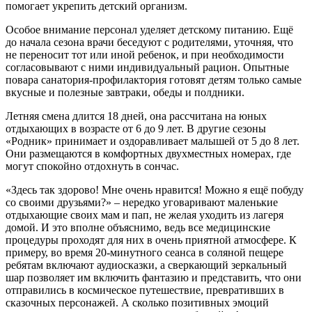
помогает укрепить детский организм.
Особое внимание персонал уделяет детскому питанию. Ещё
до начала сезона врачи беседуют с родителями, уточняя, что
не переносит тот или иной ребенок, и при необходимости
согласовывают с ними индивидуальный рацион. Опытные
повара санатория-профилактория готовят детям только самые
вкусные и полезные завтраки, обеды и полдники.
Летняя смена длится 18 дней, она рассчитана на юных
отдыхающих в возрасте от 6 до 9 лет. В другие сезоны
«Родник» принимает и оздоравливает малышей от 5 до 8 лет.
Они размещаются в комфортных двухместных номерах, где
могут спокойно отдохнуть в сончас.
«Здесь так здорово! Мне очень нравится! Можно я ещё побуду
со своими друзьями?» – нередко уговаривают маленькие
отдыхающие своих мам и пап, не желая уходить из лагеря
домой. И это вполне объяснимо, ведь все медицинские
процедуры проходят для них в очень приятной атмосфере. К
примеру, во время 20-минутного сеанса в соляной пещере
ребятам включают аудиосказки, а сверкающий зеркальный
шар позволяет им включить фантазию и представить, что они
отправились в космическое путешествие, превративших в
сказочных персонажей. А сколько позитивных эмоций