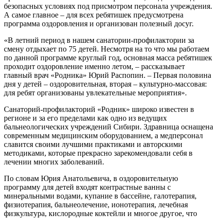
безопасных условиях под присмотром персонала учреждения.
А самое главное – для всех ребятишек предусмотрена
программа оздоровления и организован полезный досуг.
«В летний период в нашем санатории-профилактории за
смену отдыхает по 75 детей. Несмотря на то что мы работаем
по данной программе круглый год, основная масса ребятишек
проходит оздоровление именно летом, – рассказывает
главный врач «Родника» Юрий Распопин. – Первая половина
дня у детей – оздоровительная, вторая – культурно-массовая:
для ребят организованы увлекательные мероприятия».
Санаторий-профилакторий «Родник» широко известен в
регионе и за его пределами как одно из ведущих
бальнеологических учреждений Сибири. Здравница оснащена
современным медицинским оборудованием, а медперсонал
славится своими лучшими практиками и авторскими
методиками, которые прекрасно зарекомендовали себя в
лечении многих заболеваний.
По словам Юрия Анатольевича, в оздоровительную
программу для детей входят контрастные ванны с
минеральными водами, купание в бассейне, галотерапия,
физиотерапия, бальнеолечение, ионотерапия, лечебная
физкультура, кислородные коктейли и многое другое, что