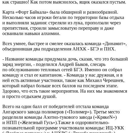
как страшно! Как потом выяснилось, ящик оказался пустым.
Карта «Форт Байкала» была обширной и разнообразной.
Несколько часов игроки бегали по территории базы отдыха
и выполняли задания: стреляли из лука, проползали через
препятствия, строили замысловатую переправу и даже
осваивали навыки алхимии.
Всех умнее, быстрее и смелее оказалась команда «Динамит»,
объединившая два подразделения АНХК - БГЭ и ПНХ.
- Название команды придумала дочь, сказав, что это большой
заряд энергии, - поделился Андрей Быков, слесарь
по обслуживанию тепловых сетей БГЭ. Именно он собрал
команду и стал ее капитаном. - Команда у нас дружная, и в
ней есть активные участники, такие как Михаил Черешнев,
который набрал больше всех баллов на последнем этапе.
Здорово, что есть такие мероприятия. На них мы знакомимся
и просто отдыхаем душой.
Всего на один балл от победителей отстала команда
Ангарского завода полимеров («Полимер»). Третье место
разделили команды Азотно-тукового завода («КрякеN»)
и НПП («Железный Гусь»).Также в оздоровительно-
познавательной программе участвовали команды: ИЦ-УКК