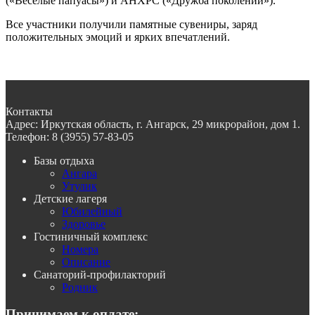
(«Весёлые папуасы») и АНХРС («Дружба поколений»).
Все участники получили памятные сувениры, заряд
положительных эмоций и ярких впечатлений.
Контакты
Адрес:
Иркутская область, г. Ангарск, 29 микрорайон, дом 1.
Телефон:
8 (3955) 57-83-05
Базы отдыха
Ангара
Утулик
Детские лагеря
Юбилейный
Здоровье
Гостиничный комплекс
Номера
Описание
Санаторий-профилакторий
Родник
Принимаем к оплате: