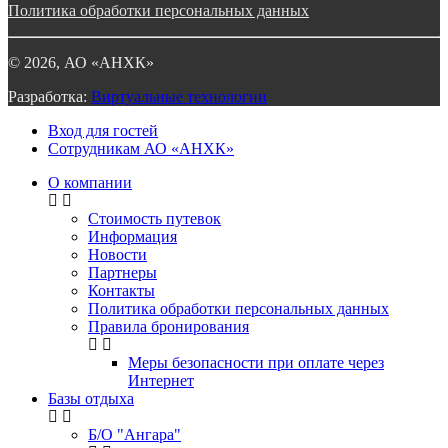
Политика обработки персональных данных
©
2026
, АО «АНХК»
Разработка:
Виртуальные технологии
Вход для гостей
Сотрудникам АО «АНХК»
О компании
Стоимость путевок
Информация
Новости
Партнеры
Контакты
Политика обработки персональных данных
Правила бронирования
Меры безопасности при оплате через
Интернет
Базы отдыха
Б/О "Ангара"