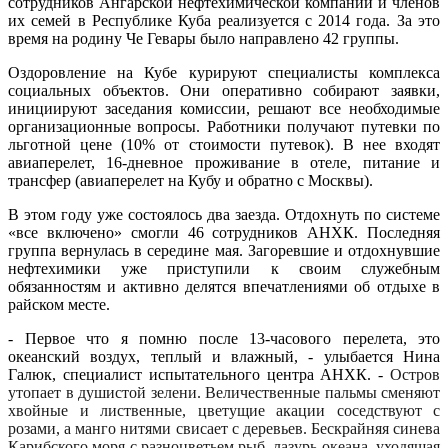
сотрудников Ангарской нефтехимической компании и членов
их семей в Республике Куба реализуется с 2014 года. За это
время на родину Че Гевары было направлено 42 группы.
Оздоровление на Кубе курируют специалисты комплекса
социальных объектов. Они оперативно собирают заявки,
инициируют заседания комиссии, решают все необходимые
организационные вопросы. Работники получают путевки по
льготной цене (10% от стоимости путевок). В нее входят
авиаперелет, 16-дневное проживание в отеле, питание и
трансфер (авиаперелет на Кубу и обратно с Москвы).
В этом году уже состоялось два заезда. Отдохнуть по системе
«все включено» смогли 46 сотрудников АНХК. Последняя
группа вернулась в середине мая. Загоревшие и отдохнувшие
нефтехимики уже приступили к своим служебным
обязанностям и активно делятся впечатлениями об отдыхе в
райском месте.
- Первое что я помню после 13-часового перелета, это
океанский воздух, теплый и влажный, - улыбается Нина
Галюк, специалист испытательного центра АНХК. -
Остров
утопает в душистой зелени. Величественные пальмы сменяют
хвойные и лиственные, цветущие акации соседствуют с
розами, а манго нитями свисает с деревьев. Бескрайняя синева
Карибского моря с разноцветьем рыб, лазурь океана, уходящая