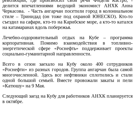
революции, где произносил свои речи Фидель Кастро, -
делится впечатлениями ведущий экономист АНХК Анна
Черкасова. - Часть ангарчан посетили город в колониальном
стиле – Тринидад (он тоже под охраной ЮНЕСКО). Кто-то
съездил на сафари, кто-то на Карибское море, а кто-то катался
на катамаранах вдоль побережья.
Лечебно-оздоровительный отдых на Кубе – программа
корпоративная. Помимо взаимодействия в топливно-
энергетической сфере «Роснефть» поддерживает проекты
социально-гуманитарной направленности.
Всего в сезон заехало на Кубу около 400 сотрудников
«Роснефти» из разных городов. Группа ангарчан была самой
многочисленной. Здесь все нефтяники сплотились и стали
одной большой семьей. Вместе провожали закаты и пели
«Катюшу» на 9 Мая.
Следующий заезд на Кубу для работников АНХК планируется
в октябре.