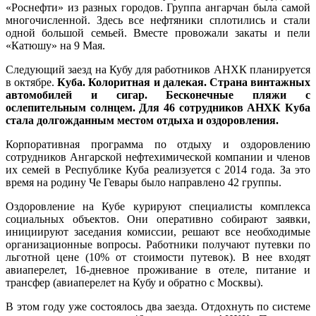
«Роснефти» из разных городов. Группа ангарчан была самой
многочисленной. Здесь все нефтяники сплотились и стали
одной большой семьей. Вместе провожали закаты и пели
«Катюшу» на 9 Мая.
Следующий заезд на Кубу для работников АНХК планируется
в октябре.
Куба. Колоритная и далекая. Страна винтажных
автомобилей и сигар. Бесконечные пляжи с
ослепительным солнцем. Для 46 сотрудников АНХК Куба
стала долгожданным местом отдыха и оздоровления.
Корпоративная программа по отдыху и оздоровлению
сотрудников Ангарской нефтехимической компании и членов
их семей в Республике Куба реализуется с 2014 года. За это
время на родину Че Гевары было направлено 42 группы.
Оздоровление на Кубе курируют специалисты комплекса
социальных объектов. Они оперативно собирают заявки,
инициируют заседания комиссии, решают все необходимые
организационные вопросы. Работники получают путевки по
льготной цене (10% от стоимости путевок). В нее входят
авиаперелет, 16-дневное проживание в отеле, питание и
трансфер (авиаперелет на Кубу и обратно с Москвы).
В этом году уже состоялось два заезда. Отдохнуть по системе