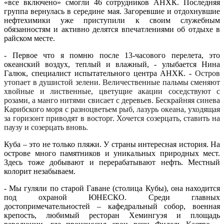
«все включено» смогли 46 сотрудников АНХК. Последняя
группа вернулась в середине мая. Загоревшие и отдохнувшие
нефтехимики уже приступили к своим служебным
обязанностям и активно делятся впечатлениями об отдыхе в
райском месте.
- Первое что я помню после 13-часового перелета, это
океанский воздух, теплый и влажный, - улыбается Нина
Галюк, специалист испытательного центра АНХК. -
Остров
утопает в душистой зелени. Величественные пальмы сменяют
хвойные и лиственные, цветущие акации соседствуют с
розами, а манго нитями свисает с деревьев. Бескрайняя синева
Карибского моря с разноцветьем рыб, лазурь океана, уходящая
за горизонт приводят в восторг. Хочется созерцать, ставить на
паузу и созерцать вновь.
Куба – это не только пляжи. У страны интересная история. На
острове много памятников и уникальных природных мест.
Здесь тоже добывают и перерабатывают нефть. Местный
колорит незабываем.
- Мы гуляли по старой Гаване (столица Кубы), она находится
под охраной ЮНЕСКО. Среди главных
достопримечательностей – кафедральный собор, военная
крепость, любимый ресторан Хемингуэя и площадь