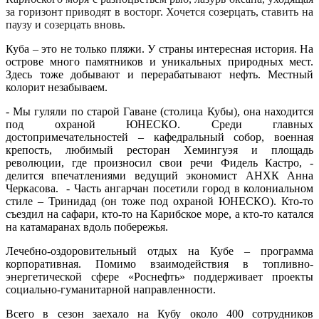
за горизонт приводят в восторг. Хочется созерцать, ставить на
паузу и созерцать вновь.
Куба – это не только пляжи. У страны интересная история. На
острове много памятников и уникальных природных мест.
Здесь тоже добывают и перерабатывают нефть. Местный
колорит незабываем.
- Мы гуляли по старой Гаване (столица Кубы), она находится
под охраной ЮНЕСКО. Среди главных
достопримечательностей – кафедральный собор, военная
крепость, любимый ресторан Хемингуэя и площадь
революции, где произносил свои речи Фидель Кастро, -
делится впечатлениями ведущий экономист АНХК Анна
Черкасова. - Часть ангарчан посетили город в колониальном
стиле – Тринидад (он тоже под охраной ЮНЕСКО). Кто-то
съездил на сафари, кто-то на Карибское море, а кто-то катался
на катамаранах вдоль побережья.
Лечебно-оздоровительный отдых на Кубе – программа
корпоративная. Помимо взаимодействия в топливно-
энергетической сфере «Роснефть» поддерживает проекты
социально-гуманитарной направленности.
Всего в сезон заехало на Кубу около 400 сотрудников