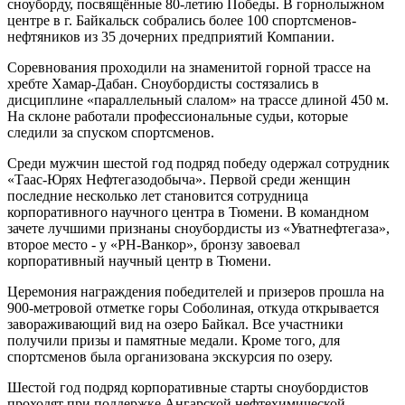
сноуборду, посвящённые 80-летию Победы. В горнолыжном
центре в г. Байкальск собрались более 100 спортсменов-
нефтяников из 35 дочерних предприятий Компании.
Соревнования проходили на знаменитой горной трассе на
хребте Хамар-Дабан. Сноубордисты состязались в
дисциплине «параллельный слалом» на трассе длиной 450 м.
На склоне работали профессиональные судьи, которые
следили за спуском спортсменов.
Среди мужчин шестой год подряд победу одержал сотрудник
«Таас-Юрях Нефтегазодобыча». Первой среди женщин
последние несколько лет становится сотрудница
корпоративного научного центра в Тюмени. В командном
зачете лучшими признаны сноубордисты из «Уватнефтегаза»,
второе место - у «РН-Ванкор», бронзу завоевал
корпоративный научный центр в Тюмени.
Церемония награждения победителей и призеров прошла на
900-метровой отметке горы Соболиная, откуда открывается
завораживающий вид на озеро Байкал. Все участники
получили призы и памятные медали. Кроме того, для
спортсменов была организована экскурсия по озеру.
Шестой год подряд корпоративные старты сноубордистов
проходят при поддержке Ангарской нефтехимической